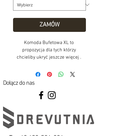
ZAMÓW
Komoda Bufetowa XL to 
propozycja dla tych którzy 
chcieliby ukryć jeszcze więcej . 
Przemyślany układ półek 
zapewnia miejsce dla butelek z 
winem, kieliszków, sprzętu audio, 
Dołącz do nas
płyt winylowych, segregatorów z 
dokumentami, małej drukarki i 
wielu innych domowych 
przedmiotów które chcielibyśmy 
w niej schować. Prostą formą 
nawiązuje do klasycznych 
skandynawskich rozwiązań. 