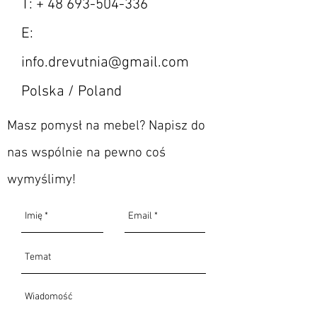
T: +
48 693-504-336
Fronty otwierają się przez 
E:
delikatne naciśnięcie, a 
prowadnice szuflad umożliwiają 
info.drevutnia@gmail.com
ich pełne wysunięcie tym samym 
ułatwiając dostęp do całej 
Polska / Poland
przechowywanej zawartości.
Masz pomysł na mebel? Napisz do
Wykonana ręcznie z drewna 
nas wspólnie na pewno coś
dębowego uszlachetnionego 
podwójną warstwą olejowosku. 
wymyślimy!
Komodę wysyłamy zmontowaną  - 
wystarczy rozpakować i ustawić 
na swoim miejscu.
Wymiary: 
Szerokość: 201cm
Głębokość: 40/45cm