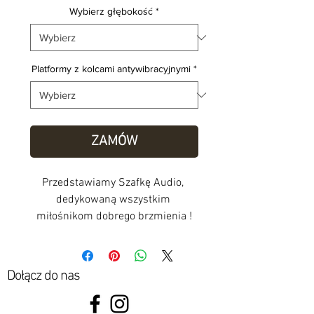
Wybierz głębokość
*
Platformy z kolcami antywibracyjnymi
*
ZAMÓW
Przedstawiamy Szafkę Audio, 
dedykowaną wszystkim 
miłośnikom dobrego brzmienia !
Prezentowany model został 
zaprojektowany, aby pomóc w 
Dołącz do nas
organizacji Twoich audiofilskich 
"klocków". Za unikalnym panelem 