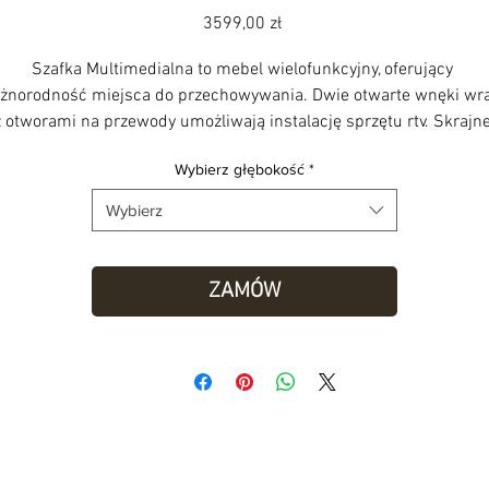
Cena
3599,00 zł
Szafka Multimedialna to mebel wielofunkcyjny, oferujący 
óżnorodność miejsca do przechowywania. Dwie otwarte wnęki wra
z otworami na przewody umożliwają instalację sprzętu rtv. Skrajne
szafki z otwieranymi frontami wyposażone zostały w regulowane 
Wybierz głębokość
*
ółki, dzięki czemu możemy przechowywać w nich drobiazgi lub p
ich wymontowaniu większe przedmioty jak np. płyty winylowe. 
Wybierz
Całość dopełniają dwie pojemne szuflady.
Fronty i szuflady otwierają się przez delikatne naciśnięcie.
ZAMÓW
ykonana ręcznie z drewna dębowego uszlachetnionego podwójn
warstwą olejowosku.
zafkę wysyłamy zmontowaną  - wystarczy rozpakować i ustawić n
swoim miejscu.