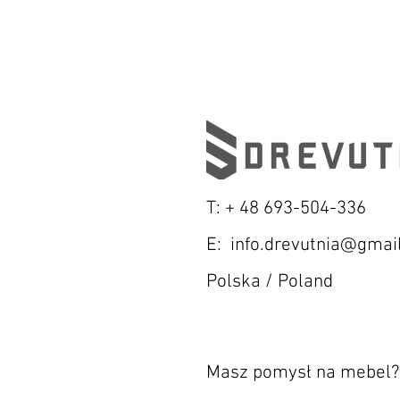
T: + 48 693-504-336
E:
info.drevutnia@gmai
Polska / Poland
P
Masz pomysł na mebel?