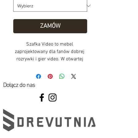
ZAMÓW
Szafka Video to mebel 
zaprojektowany dla fanów dobrej 
rozrywki i gier video. W otwartej 
części wyeksponujesz konsole 
i sprzęt Hi-Fi, a w pojemnej 
szafce z półką zmieści się 
Dołącz do nas
cała kolekcja gier i płyt CD . 
Front szafki otwiera się przez 
delikatne naciśnięcie.
Wykonana ręcznie z drewna 
dębowego uszlachetnionego 
podwójną warstwą olejowosku.