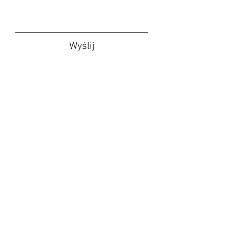
Istnieje możliwość zmiany 
wymiarów i układu mebla.
Wyślij