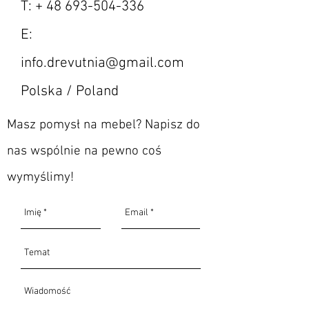
T: +
48 693-504-336
Szafkę wysyłamy zmontowaną  - 
E:
wystarczy rozpakować i ustawić 
na swoim miejscu.
info.drevutnia@gmail.com
Polska / Poland
Wymiary:
Szerokość: 125cm
Masz pomysł na mebel? Napisz do
Głębokość: 40/45cm
nas wspólnie na pewno coś
Wysokość: 61cm
wymyślimy!
Materiały:
Nogi/rama: lite drewno dębowe
Korpus: lite drewno dębowe  / 
drewno fornirowane
Fronty:  drewno fornirowane
Wybarwienie: Olejowosk Natural